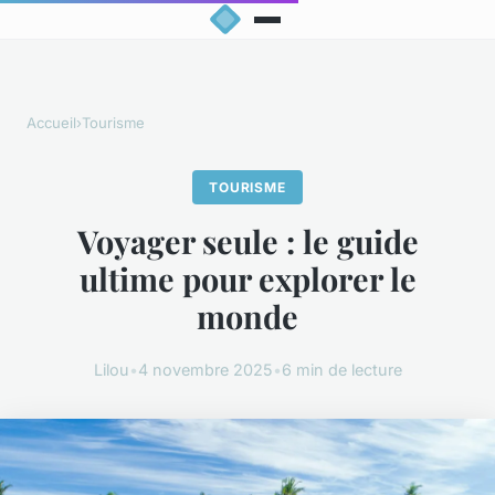
Accueil
›
Tourisme
TOURISME
Voyager seule : le guide
ultime pour explorer le
monde
Lilou
•
4 novembre 2025
•
6 min de lecture