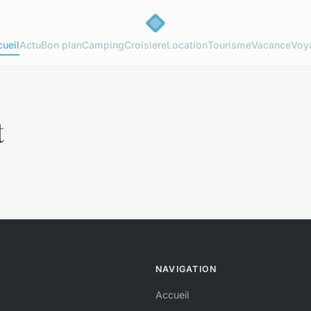
ueil
Actu
Bon plan
Camping
Croisiere
Location
Tourisme
Vacance
Voy
t
NAVIGATION
Accueil