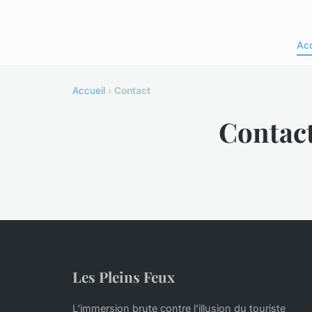
Acc
Accueil
›
Contact
Contac
Les Pleins Feux
L'immersion brute contre l'illusion du touriste