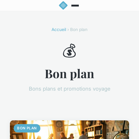
Accueil
› Bon plan
💰
Bon plan
Bons plans et promotions voyage
BON PLAN