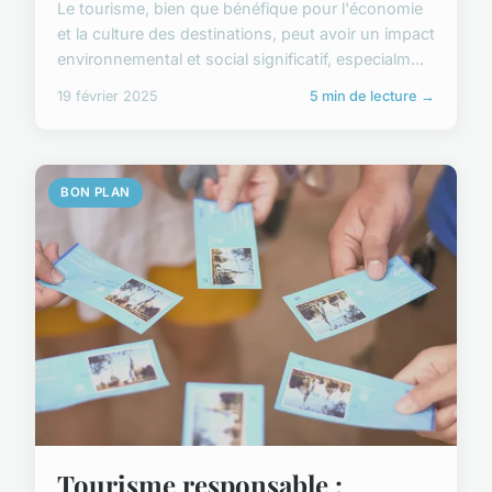
Le tourisme, bien que bénéfique pour l'économie
et la culture des destinations, peut avoir un impact
environnemental et social significatif, especialm...
19 février 2025
5 min de lecture →
BON PLAN
Tourisme responsable :