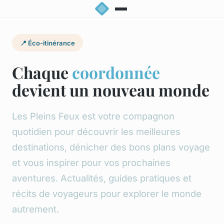
📍 Éco-itinérance
Chaque
coordonnée
devient un nouveau monde
Les Pleins Feux est votre compagnon
quotidien pour découvrir les meilleures
destinations, dénicher des bons plans voyage
et vous inspirer pour vos prochaines
aventures. Actualités, guides pratiques et
récits de voyageurs pour explorer le monde
autrement.