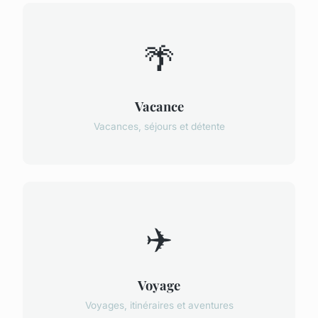
🌴
Vacance
Vacances, séjours et détente
✈️
Voyage
Voyages, itinéraires et aventures