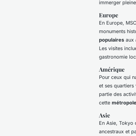
immerger pleine
Europe
En Europe, MSC 
monuments histo
populaires
aux
Les visites inc
gastronomie loc
Amérique
Pour ceux qui n
et ses quartier
partie des acti
cette
métropole
Asie
En Asie, Tokyo o
ancestraux et pa