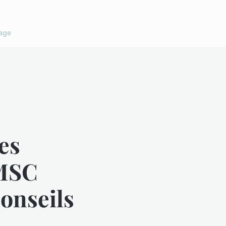
age
es
 MSC
onseils