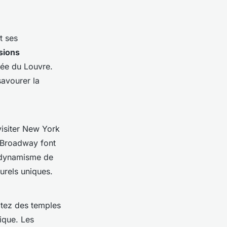
t ses
sions
sée du Louvre.
avourer la
visiter New York
à Broadway font
e dynamisme de
urels uniques.
itez des temples
ique. Les