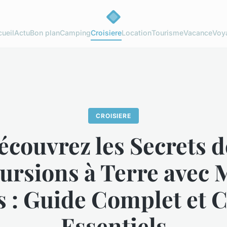
ueil
Actu
Bon plan
Camping
Croisiere
Location
Tourisme
Vacance
Voy
CROISIERE
écouvrez les Secrets d
ursions à Terre avec
s : Guide Complet et C
Essentiels