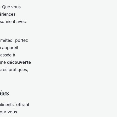
s. Que vous
ériences
ésonnent avec
a météo, portez
 appareil
passée à
 une
découverte
ures pratiques,
ées
inents, offrant
pour vous