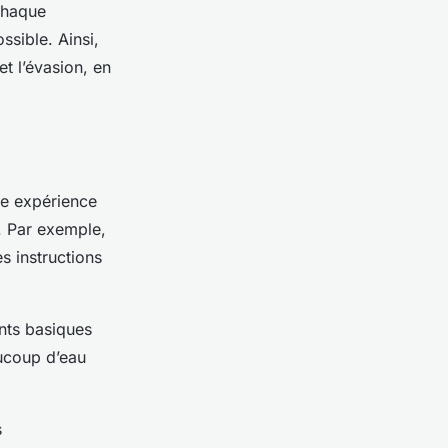
 chaque
ssible. Ainsi,
et l’évasion, en
une expérience
. Par exemple,
s instructions
nts basiques
aucoup d’eau
s