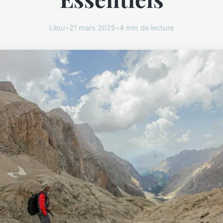
Lilou
•
21 mars 2025
•
4 min de lecture