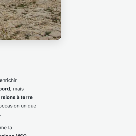
enrichir
 bord
, mais
rsions à terre
 occasion unique
.
mme la
rsions MSC