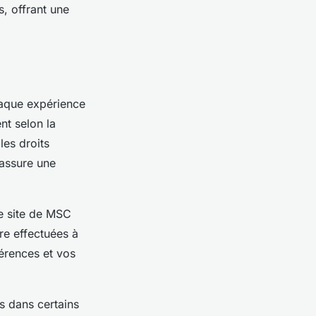
, offrant une
haque expérience
nt selon la
les droits
 assure une
le site de MSC
re effectuées à
férences et vos
is dans certains