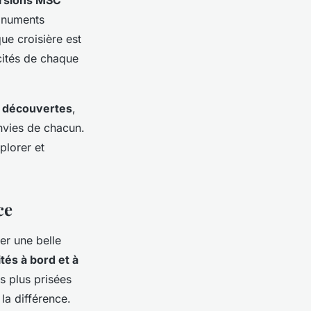
monuments
ue croisière est
icités de chaque
e
découvertes
,
nvies de chacun.
plorer et
ce
er une belle
ités à bord et à
s plus prisées
la différence.