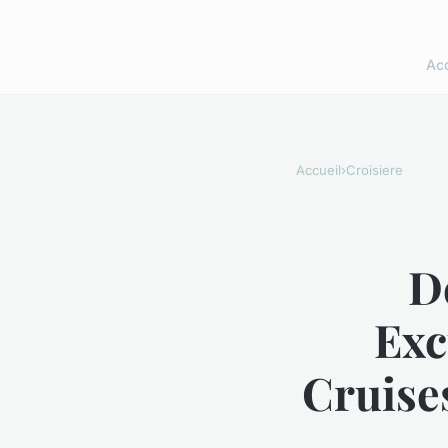
Acc
Accueil
›
Croisiere
D
Exc
Cruise